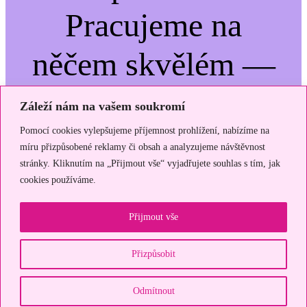
Pracujeme na
něčem skvělém —
vraťte se brzy zpět!
Záleží nám na vašem soukromí
Pomocí cookies vylepšujeme příjemnost prohlížení, nabízíme na
míru přizpůsobené reklamy či obsah a analyzujeme návštěvnost
stránky. Kliknutím na „Přijmout vše“ vyjadřujete souhlas s tím, jak
cookies používáme.
Přijmout vše
Přizpůsobit
Odmítnout